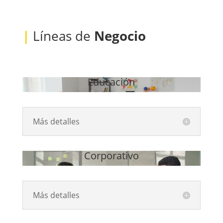
|
Líneas de
Negocio
Educación
Reproductor
de
vídeo
Más detalles
Corporativo
Reproductor
de
vídeo
Más detalles