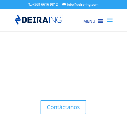
+569 6616 9812
info@deira-ing.com
MENU
Tecnología
para un
desarrollo
sin límites.
Contáctanos