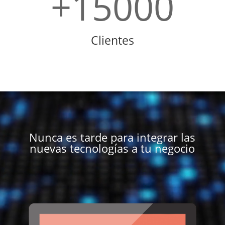
+15000
Clientes
Reproductor
de
vídeo
Nunca es tarde para
integrar las
nuevas tecnologías
a tu negocio