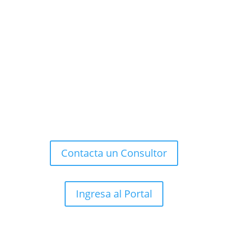
¡Estamos en
Mercado
Público!
Convenio Marco de Hardware, Licencias de Software
y Recursos Educativos Digitales
ID: 2239-5-LP14
Contacta un Consultor
Ingresa al Portal