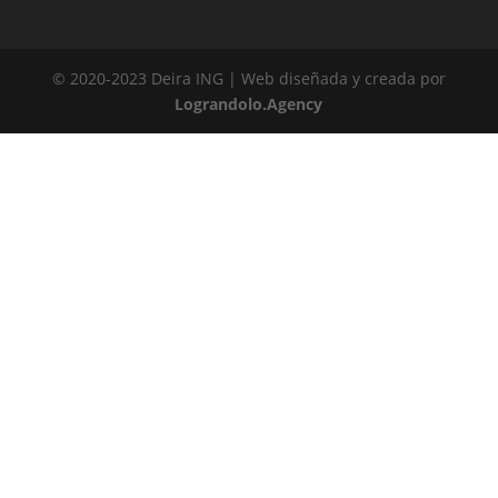
© 2020-2023 Deira ING | Web diseñada y creada por
Lograndolo.Agency